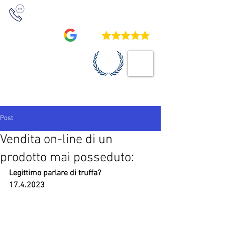
+39 0422 230411
/
+39 0422 234709
4,9
STUDIO LEGALE
VOCATURO
Post
Vendita on-line di un
prodotto mai posseduto:
Legittimo parlare di truffa?
17.4.2023