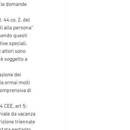
o le domande 
 44 co. 2, del 
li alla persona” 
sendo questi 
ive speciali. 
 attori sono 
 è soggetto a 
azione dei 
a ormai molti 
comprensiva di 
 CEE, art 5; 
niale da vacanza 
rizione triennale 
 stata pertanto 