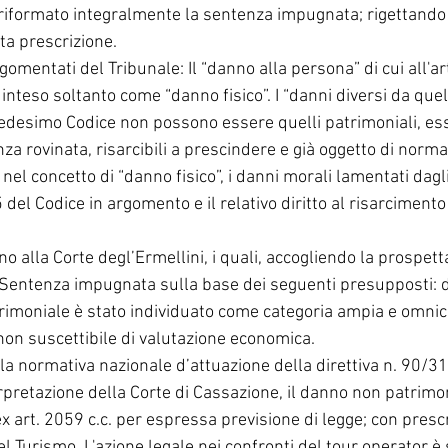
riformato integralmente la sentenza impugnata; rigettand
ta prescrizione.
omentati del Tribunale: Il “danno alla persona” di cui all'art.
inteso soltanto come “danno fisico”. I “danni diversi da quel
l medesimo Codice non possono essere quelli patrimoniali, es
nza rovinata, risarcibili a prescindere e già oggetto di normat
nel concetto di “danno fisico”, i danni morali lamentati dagli
45 del Codice in argomento e il relativo diritto al risarcimento
 
no alla Corte degl’Ermellini, i quali, accogliendo la prospett
a Sentenza impugnata sulla base dei seguenti presupposti: d
trimoniale è stato individuato come categoria ampia e omni
non suscettibile di valutazione economica.
la normativa nazionale d’attuazione della direttiva n. 90/314
erpretazione della Corte di Cassazione, il danno non patrimo
 ex art. 2059 c.c. per espressa previsione di legge; con presc
el Turismo. L'azione legale nei confronti del tour operator è