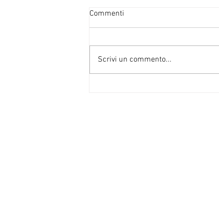
Commenti
Scrivi un commento...
Trasferimento genitore
collocatario: cambio residenza
figli e giudice