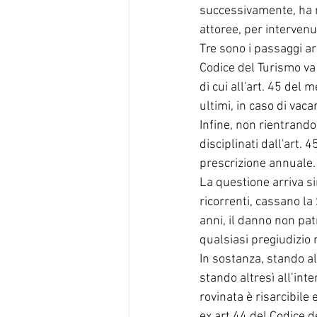
successivamente, ha 
attoree, per intervenu
Tre sono i passaggi arg
Codice del Turismo va 
di cui all'art. 45 de
ultimi, in caso di vaca
Infine, non rientrando 
disciplinati dall'art. 
prescrizione annuale.
La questione arriva si
ricorrenti, cassano l
anni, il danno non pa
qualsiasi pregiudizio 
In sostanza, stando al
stando altresì all’int
rovinata è risarcibile
ex art 44 del Codice d