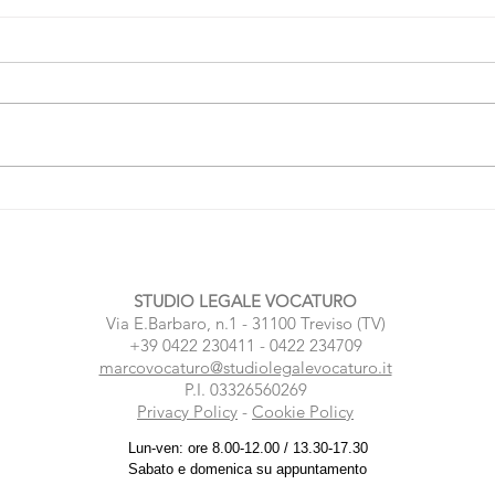
Ex non collabora sulle vacanze
Regi
con i figli? Cosa puoi fare
legal
STUDIO LEGALE VOCATURO
Via E.Barbaro, n.1 - 31100 Treviso (TV)
+39 0422 230411 - 0422 234709
marcovocaturo@studiolegalevocaturo.it
P.I. 03326560269
Privacy Policy
-
Cookie Policy
Lun-ven: ore 8.00-12.00 / 13.30-17.30
Sabato e domenica su appuntamento