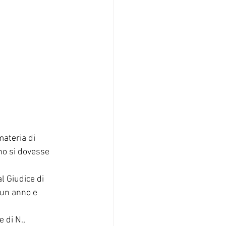
materia di 
no si dovesse 
l Giudice di 
 un anno e 
 di N., 