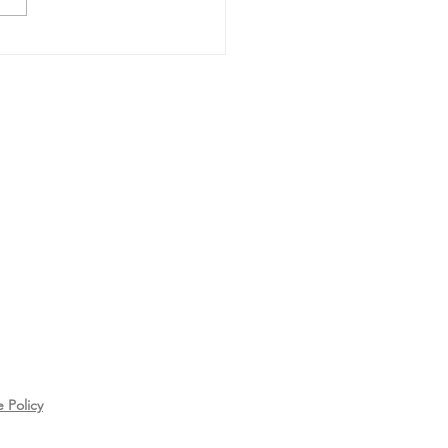
strare una conversazione è
e? Cosa dice la Cassazione
 Policy