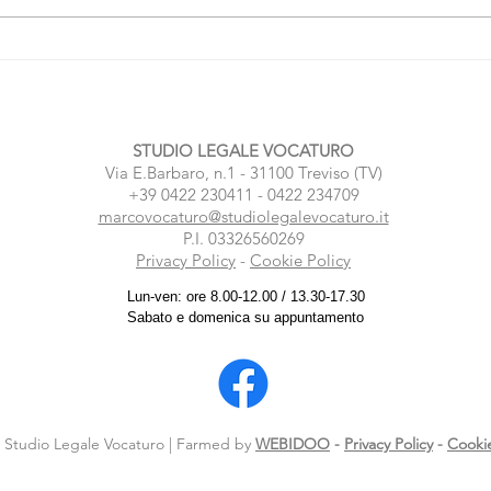
Ex non collabora sulle vacanze
Regi
con i figli? Cosa puoi fare
legal
STUDIO LEGALE VOCATURO
Via E.Barbaro, n.1 - 31100 Treviso (TV)
+39 0422 230411 - 0422 234709
marcovocaturo@studiolegalevocaturo.it
P.I. 03326560269
Privacy Policy
-
Cookie Policy
Lun-ven: ore 8.00-12.00 / 13.30-17.30
Sabato e domenica su appuntamento
 Studio Legale Vocaturo | Farmed by
WEBIDOO
-
Privacy Policy
-
Cookie