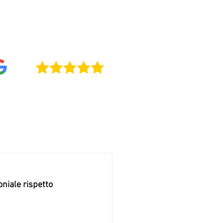
0411 / +39 0422 234709
4,9
oniale rispetto 