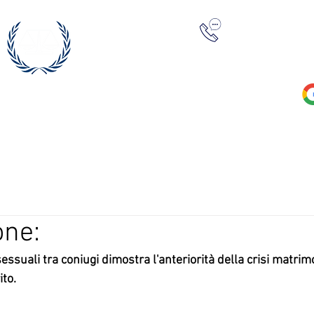
+39 0422 23
one:
sessuali tra coniugi dimostra l'anteriorità della crisi matrim
to. 