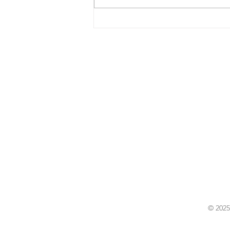
Trasferimento genitore
collocatario: cambio residenza
figli e giudice
© 2025