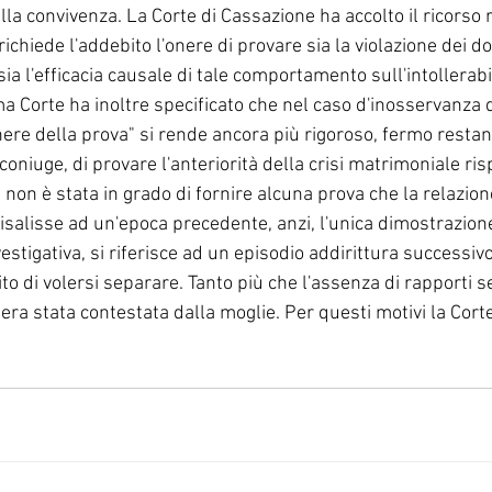
la convivenza. La Corte di Cassazione ha accolto il ricorso 
ichiede l'addebito l'onere di provare sia la violazione dei do
ia l'efficacia causale di tale comportamento sull'intollerabil
 Corte ha inoltre specificato che nel caso d'inosservanza de
nere della prova" si rende ancora più rigoroso, fermo restan
o coniuge, di provare l'anteriorità della crisi matrimoniale ris
non è stata in grado di fornire alcuna prova che la relazion
isalisse ad un'epoca precedente, anzi, l'unica dimostrazione
estigativa, si riferisce ad un episodio addirittura successivo
to di volersi separare. Tanto più che l'assenza di rapporti se
ra stata contestata dalla moglie. Per questi motivi la Corte 