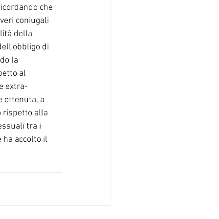
ricordando che 
veri coniugali 
ità della 
ll'obbligo di 
do la 
petto al 
e extra-
 ottenuta, a 
 rispetto alla 
ssuali tra i 
ha accolto il 