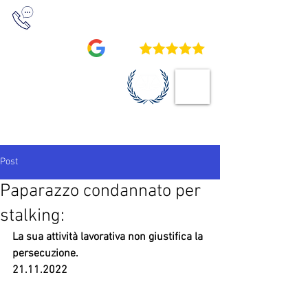
+39 0422 230411
/
+39 0422 234709
4,9
STUDIO LEGALE
VOCATURO
Post
Paparazzo condannato per
stalking:
La sua attività lavorativa non giustifica la 
persecuzione.
21.11.2022