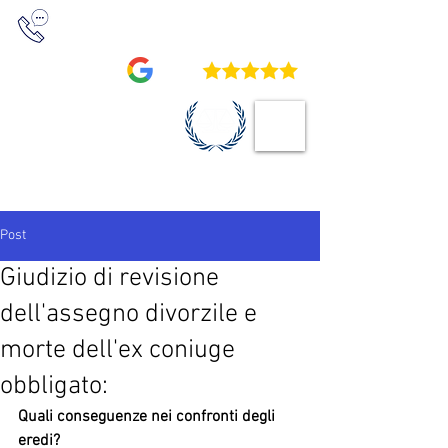
+39 0422 230411
/
+39 0422 234709
4,9
STUDIO LEGALE
VOCATURO
Post
Giudizio di revisione
dell'assegno divorzile e
morte dell'ex coniuge
obbligato:
Quali conseguenze nei confronti degli 
eredi?