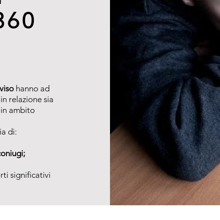
360
viso
hanno ad
 in relazione sia
 in ambito
a di:
oniugi;
i significativi