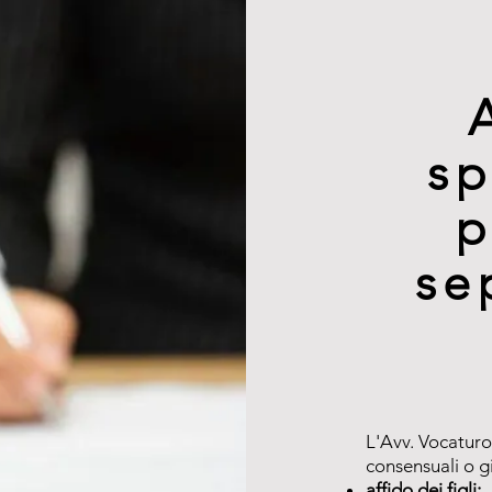
sp
p
se
L'Avv. Vocaturo
consensuali o gi
affido dei figli;