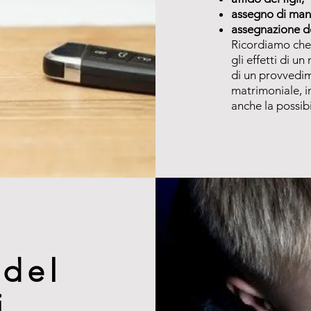
assegno di man
assegnazione de
Ricordiamo che
gli effetti di u
di un provvedim
matrimoniale, in
anche la possibi
 del
i