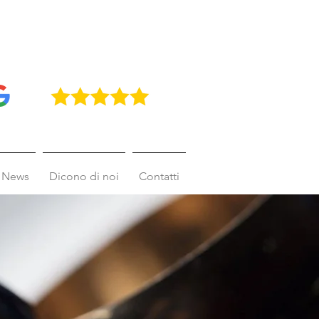
0411 / +39 0422 234709
4,9
News
Dicono di noi
Contatti