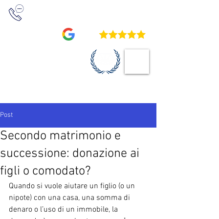
+39 0422 230411
/
+39 0422 234709
4,9
STUDIO LEGALE
VOCATURO
Post
Secondo matrimonio e
successione: donazione ai
figli o comodato?
Quando si vuole aiutare un figlio (o un 
nipote) con una casa, una somma di 
denaro o l’uso di un immobile, la 