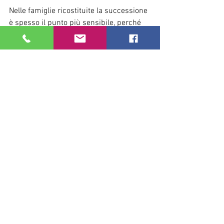
Nelle famiglie ricostituite la successione 
è spesso il punto più sensibile, perché 
convivono interessi diversi:
tutela del 
coniuge
 superstite 
(stabilità abitativa, continuità di vita);
tutela dei 
figli
 (da precedente 
matrimonio o dalla nuova unione), 
che temono
di essere penalizzati.
I conflitti più tipici riguardano:
la casa
: chi ci vive, chi la eredita, chi 
può venderla;
la percezione di “preferenze”: 
donazioni fatte a un figlio e non agli 
altri;
la gestione di usufrutto/diritti di 
abitazione e la disponibilità 