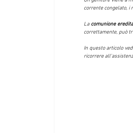
Un genitore viene a ma
corrente congelato, i ra
La 
comunione eredita
correttamente, può tra
In questo articolo ve
ricorrere all’assisten