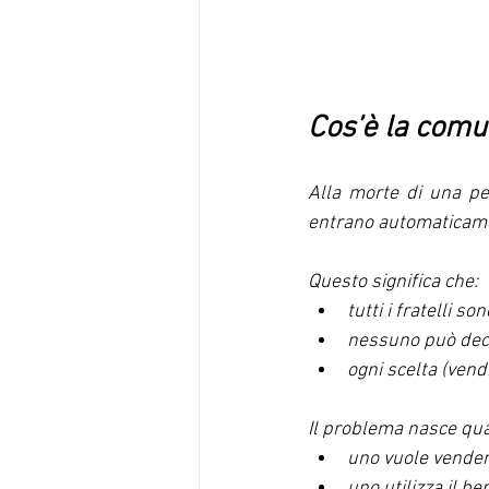
Cos’è la comu
Alla morte di una per
entrano automaticame
Questo significa che:
tutti i fratelli s
nessuno può dec
ogni scelta (vendit
Il problema nasce qu
uno vuole vendere
uno utilizza il be