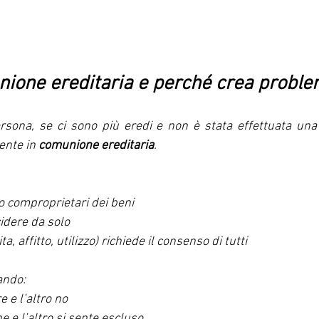
nione ereditaria e perché crea proble
sona, se ci sono più eredi e non è stata effettuata una d
nte in 
comunione ereditaria
.
ono comproprietari dei beni
idere da solo
a, affitto, utilizzo) richiede il consenso di tutti
ando:
 e l’altro no
ne e l’altro si sente escluso