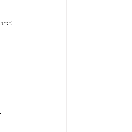
ncori.
e
.