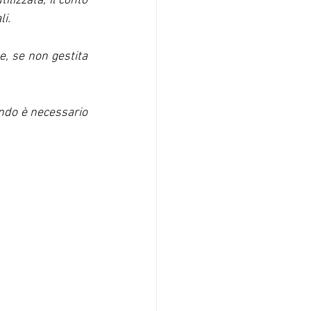
ilizzata, il conto 
li.
e, se non gestita 
ndo è necessario 