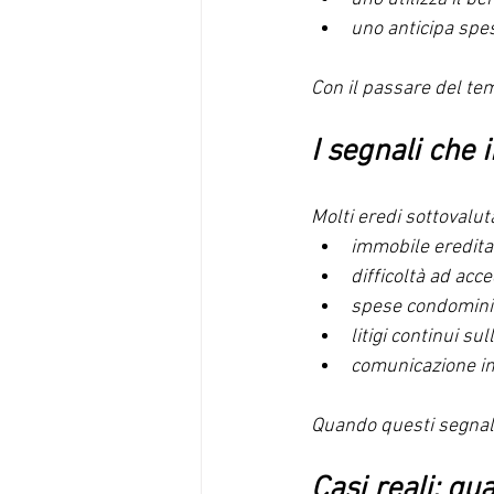
uno anticipa spes
Con il passare del tem
I segnali che
Molti eredi sottovaluta
immobile ereditat
difficoltà ad acc
spese condominia
litigi continui sul
comunicazione int
Quando questi segnali
Casi reali: qu