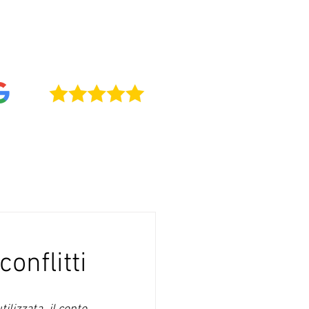
0411 / +39 0422 234709
4,9
onflitti