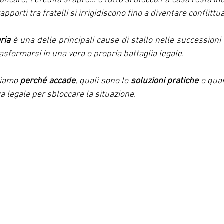
ncare, l’eredità si apre… e tutto si 
blocca.La
 casa resta inut
pporti tra fratelli si irrigidiscono fino a diventare conflittua
ria
 è una delle principali cause di stallo nelle successioni 
sformarsi in una vera e propria battaglia legale.
diamo 
perché accade
, quali sono le 
soluzioni pratiche
 e qua
za legale per sbloccare la situazione.