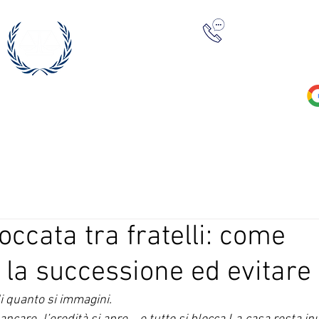
+39 0422 23
occata tra fratelli: come
la successione ed evitare c
 quanto si immagini.